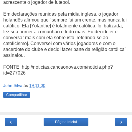
acrescenta o jogador de futebol.
Em declarações reunidas pela mídia inglesa, o jogador
holandês afirmou que "sempre fui um crente, mas nunca fui
católico. Ela [Yolanthe] é totalmente católica, foi batizada,
fez sua primeira comunhão e tudo mais. Eu decidi ler e
conversar mais com ela sobre isto [referindo-se ao
catolicismo]. Conversei com vários jogadores e com o
sacerdote do clube e decidi fazer parte da religião católica",
assinalou.
FONTE: http://noticias.cancaonova.com/noticia.php?
id=277026
John Silva
às
19:11:00
Compartilhar
‹
›
Página inicial