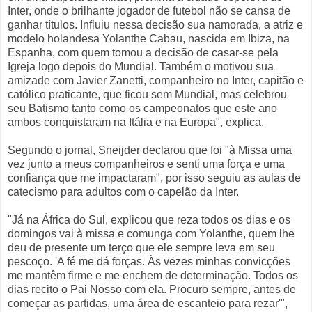
Inter, onde o brilhante jogador de futebol não se cansa de
ganhar títulos. Influiu nessa decisão sua namorada, a atriz e
modelo holandesa Yolanthe Cabau, nascida em Ibiza, na
Espanha, com quem tomou a decisão de casar-se pela
Igreja logo depois do Mundial. Também o motivou sua
amizade com Javier Zanetti, companheiro no Inter, capitão e
católico praticante, que ficou sem Mundial, mas celebrou
seu Batismo tanto como os campeonatos que este ano
ambos conquistaram na Itália e na Europa", explica.
Segundo o jornal, Sneijder declarou que foi "à Missa uma
vez junto a meus companheiros e senti uma força e uma
confiança que me impactaram", por isso seguiu as aulas de
catecismo para adultos com o capelão da Inter.
"Já na África do Sul, explicou que reza todos os dias e os
domingos vai à missa e comunga com Yolanthe, quem lhe
deu de presente um terço que ele sempre leva em seu
pescoço. 'A fé me dá forças. Às vezes minhas convicções
me mantêm firme e me enchem de determinação. Todos os
dias recito o Pai Nosso com ela. Procuro sempre, antes de
começar as partidas, uma área de escanteio para rezar'",