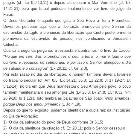
pragas (cf. Ex 8;9;10;11) e depois ao separar o Mar Vermelho (cf. Ex
14,21-31) para que Israel pudesse finalmente se ver livre do julgo do
Faraó.
O Deus libertador é aquele que guia o Seu Povo à Terra Prometida.
Devemos perceber aqui que a libertação promovida pelo Senhor da
escravidão do Egito é prenúncio da libertação que Cristo posteriormente
promoverá da escravidão do pecado, nos conduzindo à Jerusalém
Celestial.
Quanto à segunda pergunta, a resposta encontramos no livro do Êxodo:
"
Porque em seis dias o Senhor fez o céu, a terra, o mar e tudo o que
contêm, e repousou no sétimo dia; e por isso o Senhor abençoou o dia
de sábado e o consagrou
" (Ex 20,11; cf. Gn 2,3).
Por esta razão no dia da libertação, o homem também deveria livrar-se
do trabalho secular (cf. Am 8,5; Ex 34,21; 35,3; Ez 22,8; Jr 17,19-27; Dt
5,12-14); no dia em que Deus manifestou o Seu Amor pelo povo, o povo
também manifestaria o seu amor por Ele (Lv 23,3; Lv 24,8; 1Cr 9,32; Nm
28,9-10; Is 1,12s). Isto lembra as palavras de São João: ?
Nós amamos,
porque Deus nos amou primeiro
? (1 Jo 4,19).
Depois do que foi exposto, podemos identificar a dupla raiz da instituição
do Dia de Adoração:
1) O dia da salvação do povo de Deus conforme Dt 5,15;
2) O dia da plenitude da criação cf. Ex 20,11; pois o Senhor cessou o