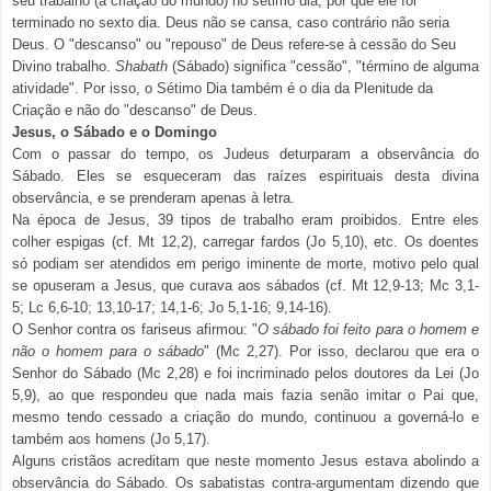
seu trabalho (a criação do mundo) no sétimo dia, por que ele foi
terminado no sexto dia. Deus não se cansa, caso contrário não seria
Deus. O "descanso" ou "repouso" de Deus refere-se à cessão do Seu
Divino trabalho.
Shabath
(Sábado) significa "cessão", "término de alguma
atividade". Por isso, o Sétimo Dia também é o dia da Plenitude da
Criação e não do "descanso" de Deus.
Jesus, o Sábado e o Domingo
Com o passar do tempo, os Judeus deturparam a observância do
Sábado. Eles se esqueceram das raízes espirituais desta divina
observância, e se prenderam apenas à letra.
Na época de Jesus, 39 tipos de trabalho eram proibidos. Entre eles
colher espigas (cf. Mt 12,2), carregar fardos (Jo 5,10), etc. Os doentes
só podiam ser atendidos em perigo iminente de morte, motivo pelo qual
se opuseram a Jesus, que curava aos sábados (cf. Mt 12,9-13; Mc 3,1-
5; Lc 6,6-10; 13,10-17; 14,1-6; Jo 5,1-16; 9,14-16).
O Senhor contra os fariseus afirmou: "
O sábado foi feito para o homem e
não o homem para o sábado
" (Mc 2,27). Por isso, declarou que era o
Senhor do Sábado (Mc 2,28) e foi incriminado pelos doutores da Lei (Jo
5,9), ao que respondeu que nada mais fazia senão imitar o Pai que,
mesmo tendo cessado a criação do mundo, continuou a governá-lo e
também aos homens (Jo 5,17).
Alguns cristãos acreditam que neste momento Jesus estava abolindo a
observância do Sábado. Os sabatistas contra-argumentam dizendo que