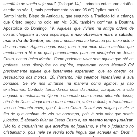
sacrifício de vocês seja puro
" (Didaqué 14,1 - primeiro catecismo cristão,
escrito no séc. I, mais precisamente no ano 96 dC) (grifos meus).
Santo Inácio, Bispo de Antioquia, que segundo a Tradição foi a criança
que Cristo pegou no colo em Mc 3,36, também confirma a Doutrina
Apostólica do Domingo: "
9. Aqueles que viviam na antiga ordem de
coisas chegaram à nova esperança, e
não observam mais o sábado
,
mas
o dia do Senhor
, em que a nossa vida se levantou por meio dele e
da sua morte. Alguns negam isso, mas é por meio desse mistério que
recebemos a fé e no qual perseveramos para ser discípulos de Jesus
Cristo, nosso único Mestre. Como podemos viver sem aquele que até os
profetas, seus discípulos no espírito, esperavam como Mestre? Foi
precisamente aquele que justamente esperavam, que ao chegar, os
ressuscitou dos mortos. 10. Portanto, não sejamos insensíveis à sua
bondade. Se ele nos imitasse na maneira como agimos, já não
existiríamos. Contudo, tornando-nos seus discípulos, abraçamos a vida
segundo o cristianismo. Quem é chamado com o nome diferente desse,
não é de Deus. Jogai fora o mau fermento, velho e ácido, e transformai-
vos no fermento novo, que é Jesus Cristo. Deixai-vos salgar por ele, a
fim de que nenhum de vós se corrompa, pois é pelo odor que sereis
julgados. É absurdo falar de Jesus Cristo e,
ao mesmo tempo judaizar
.
Não foi o cristianismo que acreditou no judaísmo, e sim o judaísmo no
cristianismo, pois nele se reuniu toda língua que acredita em Deus
"