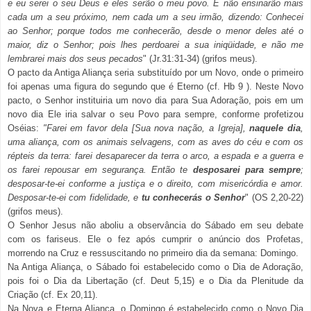
e eu serei o seu Deus e eles serão o meu povo. E não ensinarão mais
cada um a seu próximo, nem cada um a seu irmão, dizendo: Conhecei
ao Senhor; porque todos me conhecerão, desde o menor deles até o
maior, diz o Senhor; pois lhes perdoarei a sua iniqüidade, e não me
lembrarei mais dos seus pecados
" (Jr.31:31-34) (grifos meus).
O pacto da Antiga Aliança seria substituído por um Novo, onde o primeiro
foi apenas uma figura do segundo que é Eterno (cf. Hb 9 ). Neste Novo
pacto, o Senhor instituiria um novo dia para Sua Adoração, pois em um
novo dia Ele iria salvar o seu Povo para sempre, conforme profetizou
Oséias:
"
Farei em favor dela [Sua nova nação, a Igreja],
naquele dia
,
uma aliança, com os animais selvagens, com as aves do céu e com os
répteis da terra: farei desaparecer da terra o arco, a espada e a guerra e
os farei repousar em segurança. Então te
desposarei para sempre
;
desposar-te-ei conforme a justiça e o direito, com misericórdia e amor.
Desposar-te-ei com fidelidade, e
tu conhecerás o Senhor
" (OS 2,20-22)
(grifos meus).
O Senhor Jesus não aboliu a observância do Sábado em seu debate
com os fariseus. Ele o fez após cumprir o anúncio dos Profetas,
morrendo na Cruz e ressuscitando no primeiro dia da semana: Domingo.
Na Antiga Aliança, o Sábado foi estabelecido como o Dia de Adoração,
pois foi o Dia da Libertação (cf. Deut 5,15) e o Dia da Plenitude da
Criação (cf. Ex 20,11).
Na Nova e Eterna Aliança, o Domingo é estabelecido como o Novo Dia