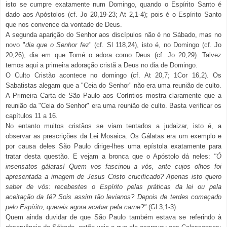
isto se cumpre exatamente num Domingo, quando o Espírito Santo é
dado aos Apóstolos (cf. Jo 20,19-23; At 2,1-4); pois é o Espírito Santo
que nos convence da vontade de Deus.
A segunda aparição do Senhor aos discípulos não é no Sábado, mas no
novo "
dia que o Senhor fez
" (cf. Sl 118,24), isto é, no Domingo (cf. Jo
20,26), dia em que Tomé o adora como Deus (cf. Jo 20,29). Talvez
temos aqui a primeira adoração cristã a Deus no dia de Domingo.
O Culto Cristão acontece no domingo (cf. At 20,7; 1Cor 16,2). Os
Sabatistas alegam que a "Ceia do Senhor" não era uma reunião de culto.
A Primeira Carta de São Paulo aos Coríntios mostra claramente que a
reunião da "Ceia do Senhor" era uma reunião de culto. Basta verificar os
capítulos 11 a 16.
No entanto muitos cristãos se viam tentados a judaizar, isto é, a
observar as prescrições da Lei Mosaica. Os Gálatas era um exemplo e
por causa deles São Paulo dirige-lhes uma epístola exatamente para
tratar desta questão. E vejam a bronca que o Apóstolo dá neles:
"
Ó
insensatos gálatas! Quem vos fascinou a vós, ante cujos olhos foi
apresentada a imagem de Jesus Cristo crucificado? Apenas isto quero
saber de vós: recebestes o Espírito pelas práticas da lei ou pela
aceitação da fé? Sois assim tão levianos? Depois de terdes começado
pelo Espírito, quereis agora acabar pela carne?"
(Gl 3,1-3).
Quem ainda duvidar de que São Paulo também estava se referindo à