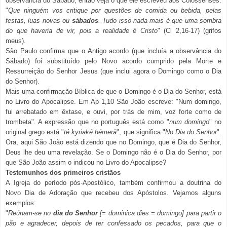
observância do Sábado, então veja o que ele escreveu aos Colossenses:
"
Que ninguém vos critique por questões de comida ou bebida, pelas
festas, luas novas ou
sábados
. Tudo isso nada mais é que uma sombra
do que haveria de vir, pois a realidade é Cristo
" (Cl 2,16-17) (grifos
meus).
São Paulo confirma que o Antigo acordo (que incluía a observância do
Sábado) foi substituído pelo Novo acordo cumprido pela Morte e
Ressurreição do Senhor Jesus (que inclui agora o Domingo como o Dia
do Senhor).
Mais uma confirmação Bíblica de que o Domingo é o Dia do Senhor, está
no Livro do Apocalipse. Em Ap 1,10 São João escreve: "Num domingo,
fui arrebatado em êxtase, e ouvi, por trás de mim, voz forte como de
trombeta". A expressão que no português está como "
num domingo
" no
original grego está "
té kyriaké hémerà
", que significa "
No Dia do Senhor
".
Ora, aqui São João está dizendo que no Domingo, que é Dia do Senhor,
Deus lhe deu uma revelação. Se o Domingo não é o Dia do Senhor, por
que São João assim o indicou no Livro do Apocalipse?
Testemunhos dos primeiros cristãos
A Igreja do período pós-Apostólico, também confirmou a doutrina do
Novo Dia de Adoração que recebeu dos Apóstolos. Vejamos alguns
exemplos:
"
Reúnam-se no
dia do Senhor
[= dominica dies = domingo] para partir o
pão e agradecer, depois de ter confessado os pecados, para que o