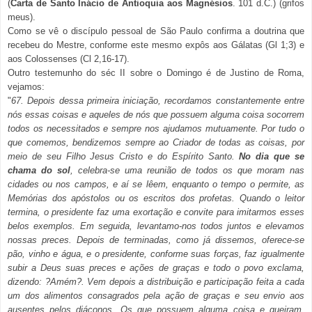
(
Carta de Santo Inácio de Antioquia aos Magnésios
. 101 d.C.) (grifos
meus).
Como se vê o discípulo pessoal de São Paulo confirma a doutrina que
recebeu do Mestre, conforme este mesmo expôs aos Gálatas (Gl 1;3) e
aos Colossenses (Cl 2,16-17).
Outro testemunho do séc II sobre o Domingo é de Justino de Roma,
vejamos:
"
67. Depois dessa primeira iniciação, recordamos constantemente entre
nós essas coisas e aqueles de nós que possuem alguma coisa socorrem
todos os necessitados e sempre nos ajudamos mutuamente. Por tudo o
que comemos, bendizemos sempre ao Criador de todas as coisas, por
meio de seu Filho Jesus Cristo e do Espírito Santo.
No dia que se
chama do sol
, celebra-se uma reunião de todos os que moram nas
cidades ou nos campos, e aí se lêem, enquanto o tempo o permite, as
Memórias dos apóstolos ou os escritos dos profetas. Quando o leitor
termina, o presidente faz uma exortação e convite para imitarmos esses
belos exemplos. Em seguida, levantamo-nos todos juntos e elevamos
nossas preces. Depois de terminadas, como já dissemos, oferece-se
pão, vinho e água, e o presidente, conforme suas forças, faz igualmente
subir a Deus suas preces e ações de graças e todo o povo exclama,
dizendo: ?Amém?. Vem depois a distribuição e participação feita a cada
um dos alimentos consagrados pela ação de graças e seu envio aos
ausentes pelos diáconos. Os que possuem alguma coisa e queiram,