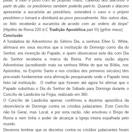
puder, a todo o povo com as próprias mãos, cabendo aos diáconos o
partir do pão; os presbíteros também poderão parti-lo. Quando o diácono
apresentar a eucaristia ao presbítero, estenderá o vaso e o próprio
presbítero o tomará e distribuirá ao povo pessoalmente. Nos outros dias,
os fiéis receberão a eucaristia de acordo com as ordens do bispo
"
(Hipólito de Roma 220 d.C
Tradição Apostólica
part III) (grifos meus).
Conclusão
A fundadora do Adventismo do Sétimo Dia, a senhora Ellen G. White,
afirmava em seus escritos que a instituição do Domingo como dia do
Senhor, era invenção do Papado, e quem observasse este dia com Dia
do Senhor receberia a marca da Besta. Por esta razão alguns
Adventistas (acreditando mais na senhora White do que na Bíblia, nos
Apóstolos, no Espírito Santo e nos cristãos dos primeiros séculos) têm
procurado fundamentar esta afirmação pesquisando onde o Papado teria
feito tal instituição. O melhor que fizeram até agora foi afirmar que o
Papado substituiu o Dia do Senhor de Sábado para Domingo durante o
Concílio de Laodicéia na Frigia, realizado em 360.
O Concílio de Laodicéia apenas confirmou a doutrina apostólica da
observância do Domingo contra os cristãos judaizantes. Este Concílio
não foi Geral, mas Local, e por esta razão, não envolveu o Bispo de
Roma e nem tinha o poder de alcançar a Igreja inteira espalhada pelo
mundo.
Devemos lembrar que os decretos contra os cristãos judaizantes foram