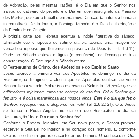
de Adoração, pelas mesmas razões: é o Dia em que o Senhor nos
salvou do cativeiro do pecado e o Dia em que ressurgindo da Mansão
dos Mortos, cessou o trabalho em Sua nova Criação (a natureza humana
incorruptível). Desta forma, o Domingo também é o Dia da Libertação e
da Plenitude da Criação.
A própria carta aos Hebreus acentua a índole figurativa do sábado,
afirmando que o repouso do sétimo dia era apenas uma imagem do
verdadeiro repouso que fluiremos na presença de Deus (cf. Hb 4,3-11).
Onde no Sábado estava a figura (o prenúncio), no Domingo está a
concretização. O Domingo é o Sábado eterno.
O Testemunho de Cristo, dos Apóstolos e do Espírito Santo
Jesus aparece à primeira vez aos Apóstolos no domingo, no dia da
Ressurreição. Imaginem a alegria que os Apóstolos sentiram ao ver o
Senhor Ressuscitado! Sobre isto escreveu o Salmista: "
A pedra que os
edificadores rejeitaram tornou-se cabeça da esquina. Foi o Senhor que
fez isto, e é coisa maravilhosa aos nossos olhos.
Este é o dia que fez o
Senhor
; regozijem-nos e alegremo-nos nele
" (Sl 118,22-24). Ora, Jesus
se tornou a Pedra Angular no dia em que Ressucitou, o dia da
Ressurreição "
foi o Dia que o Senhor fez
".
Conforme o Profeta Jeremias, em Seu novo pacto, o Senhor promete
escrever a Sua Lei no interior e no coração dos homens. E conforme
Ozéias, no dia em que isto acontecer, os homens O conhecerão. Ora,