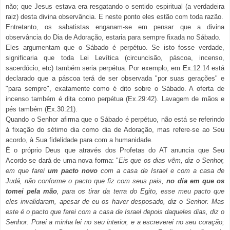
não; que Jesus estava era resgatando o sentido espiritual (a verdadeira
raiz) desta divina observância. E neste ponto eles estão com toda razão.
Entretanto, os sabatistas enganam-se em pensar que a divina
observância do Dia de Adoração, estaria para sempre fixada no Sábado.
Eles argumentam que o Sábado é perpétuo. Se isto fosse verdade,
significaria que toda Lei Levítica (circuncisão, páscoa, incenso,
sacerdócio, etc) também seria perpétua. Por exemplo, em Ex.12:14 está
declarado que a páscoa terá de ser observada "por suas gerações" e
"para sempre", exatamente como é dito sobre o Sábado. A oferta de
incenso também é dita como perpétua (Ex.29:42). Lavagem de mãos e
pés também (Ex.30:21).
Quando o Senhor afirma que o Sábado é perpétuo, não está se referindo
à fixação do sétimo dia como dia de Adoração, mas refere-se ao Seu
acordo, à Sua fidelidade para com a humanidade.
É o próprio Deus que através dos Profetas do AT anuncia que Seu
Acordo se dará de uma nova forma: "
Eis que os dias vêm, diz o Senhor,
em que farei
um pacto novo
com a casa de Israel e com a casa de
Judá, não conforme o pacto que fiz com seus pais,
no dia em que os
tomei pela mão
, para os tirar da terra do Egito, esse meu pacto que
eles invalidaram, apesar de eu os haver desposado, diz o Senhor. Mas
este é o pacto que farei com a casa de Israel depois daqueles dias, diz o
Senhor: Porei a minha lei no seu interior, e a escreverei no seu coração;