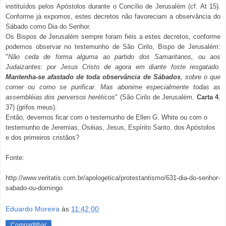
instituídos pelos Apóstolos durante o Concílio de Jerusalém (cf. At 15).
Conforme já expomos, estes decretos não favoreciam a observância do
Sábado como Dia do Senhor.
Os Bispos de Jerusalém sempre foram fiéis a estes decretos, conforme
podemos observar no testemunho de São Cirilo, Bispo de Jerusalém:
"
Não ceda de forma alguma ao partido dos Samaritanos, ou aos
Judaizantes: por Jesus Cristo de agora em diante foste resgatado.
Mantenha-se afastado de toda observância de Sábados
, sobre o que
comer ou como se purificar. Mas abonime especialmente todas as
assembléias dos perversos heréticos
" (São Cirilo de Jerusalém.
Carta 4
,
37) (grifos meus).
Então, devemos ficar com o testemunho de Ellen G. White ou com o
testemunho de Jeremias, Oséias, Jesus, Espírito Santo, dos Apóstolos
e dos primeiros cristãos?
Fonte:
http://www.veritatis.com.br/apologetica/protestantismo/631-dia-do-senhor-
sabado-ou-domingo
Eduardo Moreira
às
11:42:00
Compartilhar