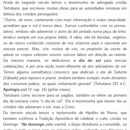
Ainda do segundo século temos o testemunho do advogado cristão
Tertuliano, que escreveu muitas obras para as autoridades romanas em
defesa dos cristãos perseguidos:
"
Outros, de novo, certamente com mais informação e maior veracidade,
acreditam que o sol é nosso deus. Somos confundidos com os persas,
talvez, embora não adoremos o astro do dia pintado numa peça de linho,
tendo-o sempre em sua própria órbita. A idéia, não há dúvidas, originou-
se de nosso conhecido costume de nos virarmos para o nascente em
nossas preces. Mas, vós, muitos de vós, no propósito às vezes de
adorar os corpos celestes moveis vossos lábios em direção ao oriente.
Da mesma maneira, se dedicamos
o dia do sol
para nossas
celebrações, é por uma razão muito diferente da dos adoradores do sol.
Temos alguma semelhança convosco que dedicais o dia de Saturno
(Sábado) para repouso e prazer, embora também estejais muito distantes
dos costumes judeus, os quais certamente ignorais
" (Tertuliano 197 d.C.
Apologia
part.IV cap. 16) (grifos meus).
Tertuliano como escreve para os pagãos, também se refere ao primeiro
dia da semana como "o dia do sol". Ele é testemunha que nestes dia os
cristãos não adoravam o sol, mas a Cristo.
Do terceiro século temos o testemunho de Hipólito de Roma, que
também confirma a Tradição Apostólica de celebrar o culto cristão no
Domingo: "
No domingo
pela manhã, o bispo distribuirá a comunhão, se