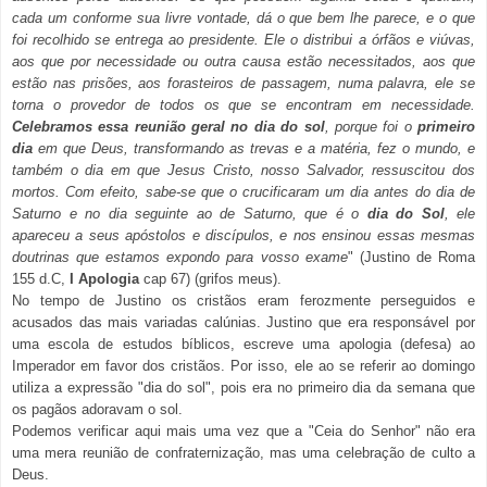
cada um conforme sua livre vontade, dá o que bem lhe parece, e o que
foi recolhido se entrega ao presidente. Ele o distribui a órfãos e viúvas,
aos que por necessidade ou outra causa estão necessitados, aos que
estão nas prisões, aos forasteiros de passagem, numa palavra, ele se
torna o provedor de todos os que se encontram em necessidade.
Celebramos essa reunião geral no dia do sol
, porque foi o
primeiro
dia
em que Deus, transformando as trevas e a matéria, fez o mundo, e
também o dia em que Jesus Cristo, nosso Salvador, ressuscitou dos
mortos. Com efeito, sabe-se que o crucificaram um dia antes do dia de
Saturno e no dia seguinte ao de Saturno, que é o
dia do Sol
, ele
apareceu a seus apóstolos e discípulos, e nos ensinou essas mesmas
doutrinas que estamos expondo para vosso exame
" (Justino de Roma
155 d.C,
I Apologia
cap 67) (grifos meus).
No tempo de Justino os cristãos eram ferozmente perseguidos e
acusados das mais variadas calúnias. Justino que era responsável por
uma escola de estudos bíblicos, escreve uma apologia (defesa) ao
Imperador em favor dos cristãos. Por isso, ele ao se referir ao domingo
utiliza a expressão "dia do sol", pois era no primeiro dia da semana que
os pagãos adoravam o sol.
Podemos verificar aqui mais uma vez que a "Ceia do Senhor" não era
uma mera reunião de confraternização, mas uma celebração de culto a
Deus.