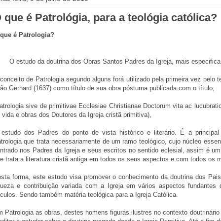
 que é Patrológia, para a teológia católica?
que é Patrologia?
O estudo da doutrina dos Obras Santos Padres da Igreja, mais especific
conceito de Patrologia segundo alguns forá utilizado pela primeira vez pelo t
ão Gerhard (1637) como título de sua obra póstuma publicada com o título;
atrologia sive de primitivae Ecclesiae Christianae Doctorum vita ac lucubratio
 vida e obras dos Doutores da Igreja cristã primitiva),
estudo dos Padres do ponto de vista histórico e literário. É a principal 
trologia que trata necessariamente de um ramo teológico, cujo núcleo essenc
ntrado nos Padres da Igreja e seus escritos no sentido eclesial, assim é u
e trata a literatura cristã antiga em todos os seus aspectos e com todos os 
sta forma, este estudo visa promover o conhecimento da doutrina dos Pais
queza e contribuição variada com a Igreja em vários aspectos fundantes 
culos. Sendo também matéria teológica para a Igreja Católica.
 Patrologia as obras, destes homens figuras ilustres no contexto doutrinário e l