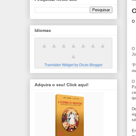
O
O 
Idiomas
O 
Jo
“P
Translator Widget by Dicas Blogger
ou
O 
Adquira o seu! Click aqui!
Pa
ce
qu
De
ri
sé
Em