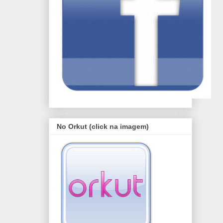
No Orkut (click na imagem)