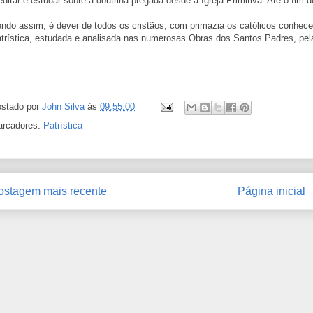
ditar e estudar sobre a doutrina pregada desde a Igreja Primitiva. Até o fim d
ndo assim, é dever de todos os cristãos, com primazia os católicos conhecere
trística, estudada e analisada nas numerosas Obras dos Santos Padres, pela
stado por
John Silva
às
09:55:00
rcadores:
Patrística
ostagem mais recente
Página inicial