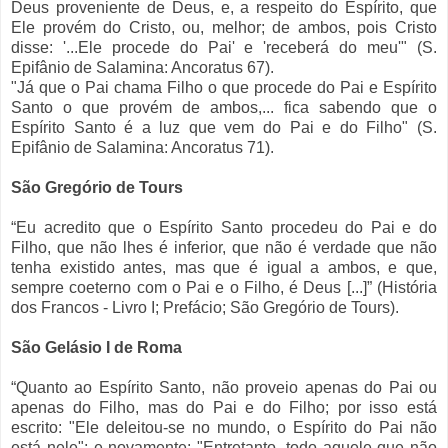
Deus proveniente de Deus, e, a respeito do Espírito, que
Ele provém do Cristo, ou, melhor; de ambos, pois Cristo
disse: '...Ele procede do Pai' e 'receberá do meu'" (S.
Epifânio de Salamina: Ancoratus 67).
"Já que o Pai chama Filho o que procede do Pai e Espírito
Santo o que provém de ambos,... fica sabendo que o
Espírito Santo é a luz que vem do Pai e do Filho" (S.
Epifânio de Salamina: Ancoratus 71).
São Gregório de Tours
“Eu acredito que o Espírito Santo procedeu do Pai e do
Filho, que não lhes é inferior, que não é verdade que não
tenha existido antes, mas que é igual a ambos, e que,
sempre coeterno com o Pai e o Filho, é Deus [...]” (História
dos Francos - Livro I; Prefácio; São Gregório de Tours).
São Gelásio I de Roma
“Quanto ao Espírito Santo, não proveio apenas do Pai ou
apenas do Filho, mas do Pai e do Filho; por isso está
escrito: "Ele deleitou-se no mundo, o Espírito do Pai não
está nele"; e novamente: "Entretanto, todo aquele que não