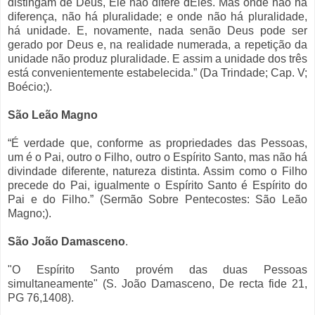
distingam de Deus, Ele não difere dEles. Mas onde não há
diferença, não há pluralidade; e onde não há pluralidade,
há unidade. E, novamente, nada senão Deus pode ser
gerado por Deus e, na realidade numerada, a repetição da
unidade não produz pluralidade. E assim a unidade dos três
está convenientemente estabelecida.” (Da Trindade; Cap. V;
Boécio;).
São Leão Magno
“É verdade que, conforme as propriedades das Pessoas,
um é o Pai, outro o Filho, outro o Espírito Santo, mas não há
divindade diferente, natureza distinta. Assim como o Filho
precede do Pai, igualmente o Espírito Santo é Espírito do
Pai e do Filho.” (Sermão Sobre Pentecostes: São Leão
Magno;).
São João Damasceno
.
"O Espírito Santo provém das duas Pessoas
simultaneamente" (S. João Damasceno, De recta fide 21,
PG 76,1408).