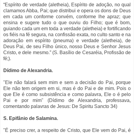
“Espírito de verdade (aletheia), Espírito de adoção, no qual
clamamos Abba, Pai; que distribui e opera os dons de Deus
em cada um conforme convém, conforme lhe apraz; que
ensina e sugere tudo o que ouviu do Filho; que é bom,
guiando cada um em toda a verdade (aletheia) e fortificando
os fiéis na fé segura, na confissão exata, no culto santo e na
adoração em espírito (pneuma) e verdade (aletheia), de
Deus Pai, de seu Filho único, nosso Deus e Senhor Jesus
Cristo, e dele mesmo.” (S. Basílio de Cesaréia, Profissão de
fé;).
Dídimo de Alexandria.
"Ele não falará sem mim e sem a decisão do Pai, porque
Ele não tem origem em si, mas é do Pai e de mim. Pois o
que Ele é como subsistência e como palavra, Ele o é pelo
Pai e por mim" (Dídimo de Alexandria, professava,
comentando palavras de Jesus: De Spiritu Sancto 34)
S. Epifânio de Salamina.
"É preciso crer, a respeito de Cristo, que Ele vem do Pai, é