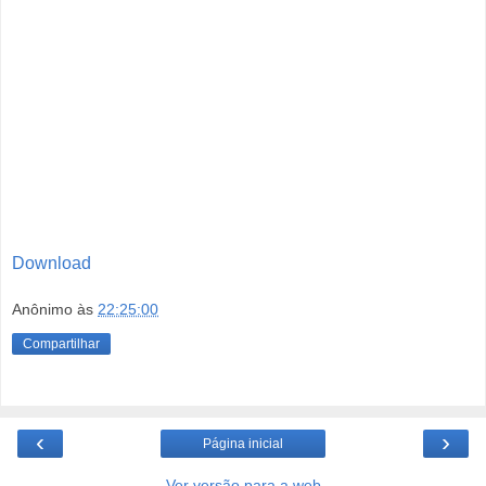
Download
Anônimo
às
22:25:00
Compartilhar
‹
›
Página inicial
Ver versão para a web