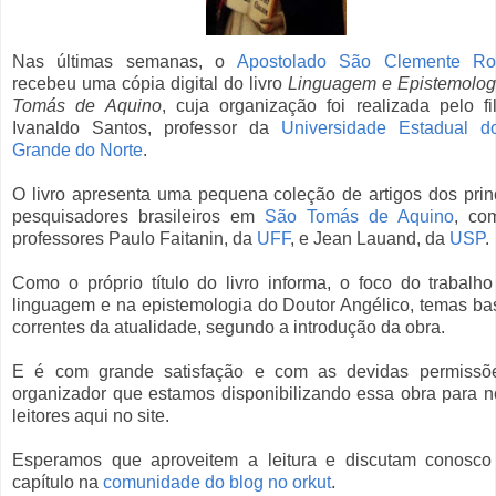
Nas últimas semanas, o
Apostolado São Clemente R
recebeu uma cópia digital do livro
Linguagem e Epistemolog
Tomás de Aquino
, cuja organização foi realizada pelo fi
Ivanaldo Santos, professor da
Universidade Estadual d
Grande do Norte
.
O livro apresenta uma pequena coleção de artigos dos prin
pesquisadores brasileiros em
São Tomás de Aquino
, co
professores Paulo Faitanin, da
UFF
, e Jean Lauand, da
USP
.
Como o próprio título do livro informa, o foco do trabalh
linguagem e na epistemologia do Doutor Angélico, temas ba
correntes da atualidade, segundo a introdução da obra.
E é com grande satisfação e com as devidas permissõ
organizador que estamos disponibilizando essa obra para 
leitores aqui no site.
Esperamos que aproveitem a leitura e discutam conosco
capítulo na
comunidade do blog no orkut
.