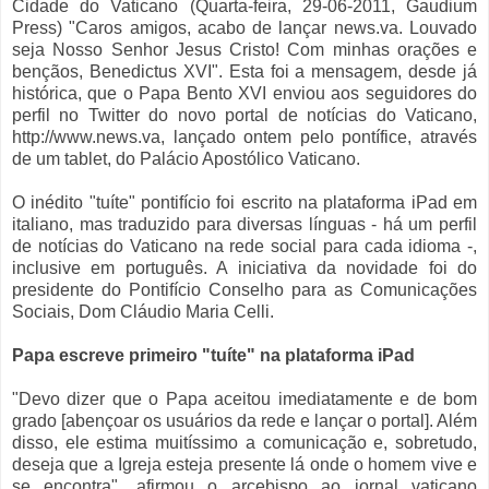
Cidade do Vaticano (Quarta-feira, 29-06-2011, Gaudium
Press) "Caros amigos, acabo de lançar news.va. Louvado
seja Nosso Senhor Jesus Cristo! Com minhas orações e
bençãos, Benedictus XVI". Esta foi a mensagem, desde já
histórica, que o Papa Bento XVI enviou aos seguidores do
perfil no Twitter do novo portal de notícias do Vaticano,
http://www.news.va, lançado ontem pelo pontífice, através
de um tablet, do Palácio Apostólico Vaticano.
O inédito "tuíte" pontifício foi escrito na plataforma iPad em
italiano, mas traduzido para diversas línguas - há um perfil
de notícias do Vaticano na rede social para cada idioma -,
inclusive em português. A iniciativa da novidade foi do
presidente do Pontifício Conselho para as Comunicações
Sociais, Dom Cláudio Maria Celli.
Papa escreve primeiro "tuíte" na plataforma iPad
"Devo dizer que o Papa aceitou imediatamente e de bom
grado [abençoar os usuários da rede e lançar o portal]. Além
disso, ele estima muitíssimo a comunicação e, sobretudo,
deseja que a Igreja esteja presente lá onde o homem vive e
se encontra", afirmou o arcebispo ao jornal vaticano