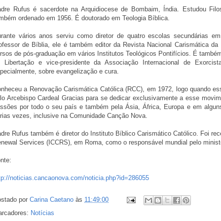
dre Rufus é sacerdote na Arquidiocese de Bombaim, Índia. Estudou Filo
mbém ordenado em 1956. É doutorado em Teologia Bíblica.
rante vários anos serviu como diretor de quatro escolas secundárias em
ofessor de Bíblia, ele é também editor da Revista Nacional Carismática da 
rsos de pós-graduação em vários Institutos Teológicos Pontifícios. É também
 Libertação e vice-presidente da Associação Internacional de Exorcist
pecialmente, sobre evangelização e cura.
nheceu a Renovação Carismática Católica (RCC), em 1972, logo quando esse
lo Arcebispo Cardeal Gracias para se dedicar exclusivamente a esse movim
ssões por todo o seu país e também pela Ásia, África, Europa e em alguns
rias vezes, inclusive na Comunidade Canção Nova.
dre Rufus também é diretor do Instituto Bíblico Carismático Católico. Foi re
newal Services (ICCRS), em Roma, como o responsável mundial pelo ministér
nte:
tp://noticias.cancaonova.com/noticia.php?id=286055
stado por
Carina Caetano
às
11:49:00
rcadores:
Notícias