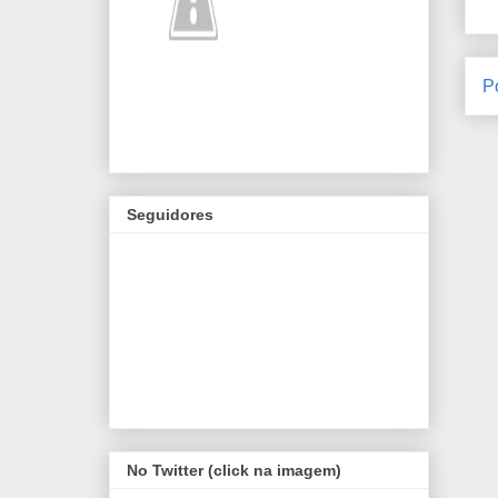
P
Seguidores
No Twitter (click na imagem)