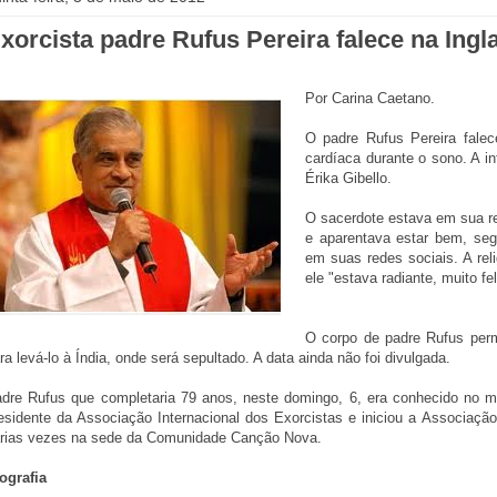
xorcista padre Rufus Pereira falece na Ingl
Por Carina Caetano.
O padre Rufus Pereira fale
cardíaca durante o sono. A in
Érika Gibello.
O sacerdote estava em sua re
e aparentava estar bem, segu
em suas redes sociais. A rel
ele "estava radiante, muito fel
O corpo de padre Rufus perm
ra levá-lo à Índia, onde será sepultado. A data ainda não foi divulgada.
dre Rufus que completaria 79 anos, neste domingo, 6, era conhecido no mu
esidente da Associação Internacional dos Exorcistas e iniciou a Associação 
rias vezes na sede da Comunidade Canção Nova.
ografia