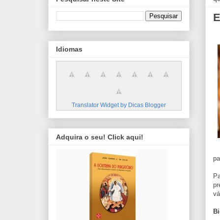
E
Idiomas
Translator Widget by Dicas Blogger
Adquira o seu! Click aqui!
pa
Pa
pr
vá
Bi