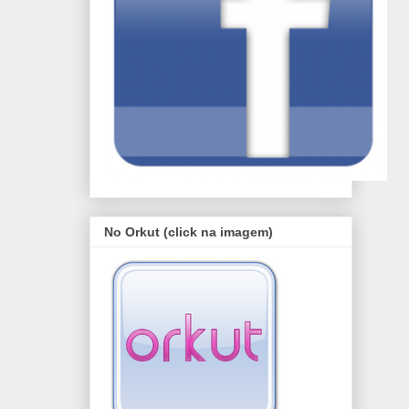
No Orkut (click na imagem)