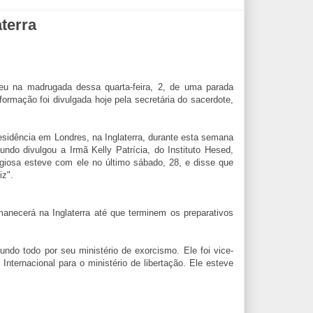
aterra
ceu na madrugada dessa quarta-feira, 2, de uma parada
formação foi divulgada hoje pela secretária do sacerdote,
sidência em Londres, na Inglaterra, durante esta semana
ndo divulgou a Irmã Kelly Patrícia, do Instituto Hesed,
igiosa esteve com ele no último sábado, 28, e disse que
iz".
anecerá na Inglaterra até que terminem os preparativos
ndo todo por seu ministério de exorcismo. Ele foi vice-
Internacional para o ministério de libertação. Ele esteve