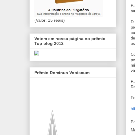
Pa
ta
(Valor: 15 reais)
Du
pr
cu
de
Votem em nossa página no prêmio
Top blog 2012
es
Co
pe
mi
vá
Prêmio Dominus Vobiscum
Pa
Re
Fo
ht
Po
Ma