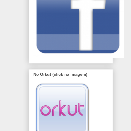
No Orkut (click na imagem)