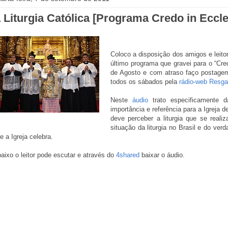
 Liturgia Católica [Programa Credo in Eccle
Coloco a disposição dos amigos e lei
último programa que gravei para o “Cre
de Agosto e com atraso faço postagem
todos os sábados pela
rádio-web Resga
Neste
áudio
trato especificamente da
importância e referência para a Igreja d
deve perceber a liturgia que se rea
situação da liturgia no Brasil e do verd
e a Igreja celebra.
aixo o leitor pode escutar e através do
4shared
baixar o áudio.