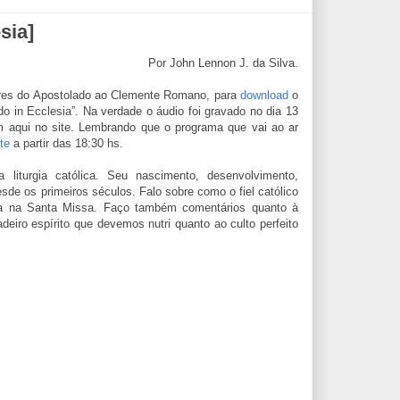
sia]
Por John Lennon J. da Silva.
tores do Apostolado ao Clemente Romano, para
download
o
do in Ecclesia”. Na verdade o áudio foi gravado no dia 13
 aqui no site. Lembrando que o programa que vai ao ar
te
a partir das 18:30 hs.
 liturgia católica. Seu nascimento, desenvolvimento,
esde os primeiros séculos. Falo sobre como o fiel católico
liza na Santa Missa. Faço também comentários quanto à
adeiro espírito que devemos nutri quanto ao culto perfeito