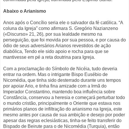
Abaixo o Arianismo
Anos após o Concílio seria ele o salvador da fé católica. “A
coluna da Igreja” como afirmara S. Gregório Nazianzeno
(«Discurso» 21, 26), por sua lealdade mesmo na
perseguição, que foi movida por sua pessoa, e por causa do
ódio de seus adversários Arianos revestidos de ação
diabólica, Tendo ele sido apoio e rocha para que se
mantivesse em pé a reta doutrina para Igreja.
Com a proclamação do Símbolo de Nicéia, tudo deveria
entrar na ordem. Mas o intrigante Bispo Eusébio de
Nicomédia, que tinha sido desterrado durante uns tempos
por apoiar Ario, e tinha fina amizade com a Irmã do
Imperador Constantino, mantendo boa influência sobre
Constância, conservou a heresia e começará perturbar todo
o mundo cristão, principalmente o Oriente que estava nos
primários planos de infiltração do arianismo na Igreja, este
mesmo antes por causa de sua ambição e desejo por poder
apesar das regras eclesiásticas, tinha-se feito transferir do
Bispado de Beirute para o de Nicomédia (Turquia), então