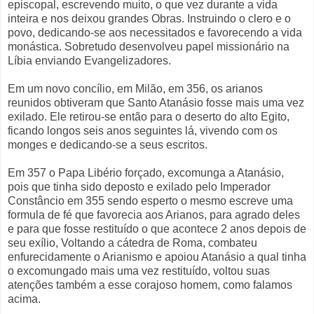
episcopal, escrevendo muito, o que vez durante a vida
inteira e nos deixou grandes Obras. Instruindo o clero e o
povo, dedicando-se aos necessitados e favorecendo a vida
monástica. Sobretudo desenvolveu papel missionário na
Líbia enviando Evangelizadores.
Em um novo concílio, em Milão, em 356, os arianos
reunidos obtiveram que Santo Atanásio fosse mais uma vez
exilado. Ele retirou-se então para o deserto do alto Egito,
ficando longos seis anos seguintes lá, vivendo com os
monges e dedicando-se a seus escritos.
Em 357 o Papa Libério forçado, excomunga a Atanásio,
pois que tinha sido deposto e exilado pelo Imperador
Constâncio em 355 sendo esperto o mesmo escreve uma
formula de fé que favorecia aos Arianos, para agrado deles
e para que fosse restituído o que acontece 2 anos depois de
seu exílio, Voltando a cátedra de Roma, combateu
enfurecidamente o Arianismo e apoiou Atanásio a qual tinha
o excomungado mais uma vez restituído, voltou suas
atenções também a esse corajoso homem, como falamos
acima.