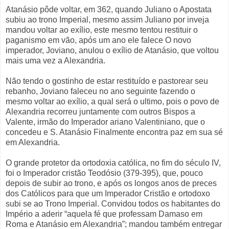
Atanásio pôde voltar, em 362, quando Juliano o Apostata
subiu ao trono Imperial, mesmo assim Juliano por inveja
mandou voltar ao exílio, este mesmo tentou restituir o
paganismo em vão, após um ano ele falece O novo
imperador, Joviano, anulou o exílio de Atanásio, que voltou
mais uma vez a Alexandria.
Não tendo o gostinho de estar restituído e pastorear seu
rebanho, Joviano faleceu no ano seguinte fazendo o
mesmo voltar ao exílio, a qual será o ultimo, pois o povo de
Alexandria recorreu juntamente com outros Bispos a
Valente, irmão do Imperador ariano Valentiniano, que o
concedeu e S. Atanásio Finalmente encontra paz em sua sé
em Alexandria.
O grande protetor da ortodoxia católica, no fim do século IV,
foi o Imperador cristão Teodósio (379-395), que, pouco
depois de subir ao trono, e após os longos anos de preces
dos Católicos para que um Imperador Cristão e ortodoxo
subi se ao Trono Imperial. Convidou todos os habitantes do
Império a aderir “aquela fé que professam Damaso em
Roma e Atanásio em Alexandria”; mandou também entregar