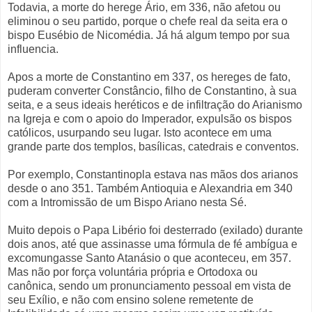
Todavia, a morte do herege Ário, em 336, não afetou ou
eliminou o seu partido, porque o chefe real da seita era o
bispo Eusébio de Nicomédia. Já há algum tempo por sua
influencia.
Apos a morte de Constantino em 337, os hereges de fato,
puderam converter Constâncio, filho de Constantino, à sua
seita, e a seus ideais heréticos e de infiltração do Arianismo
na Igreja e com o apoio do Imperador, expulsão os bispos
católicos, usurpando seu lugar. Isto acontece em uma
grande parte dos templos, basílicas, catedrais e conventos.
Por exemplo, Constantinopla estava nas mãos dos arianos
desde o ano 351. Também Antioquia e Alexandria em 340
com a Intromissão de um Bispo Ariano nesta Sé.
Muito depois o Papa Libério foi desterrado (exilado) durante
dois anos, até que assinasse uma fórmula de fé ambígua e
excomungasse Santo Atanásio o que aconteceu, em 357.
Mas não por força voluntária própria e Ortodoxa ou
canônica, sendo um pronunciamento pessoal em vista de
seu Exílio, e não com ensino solene remetente de