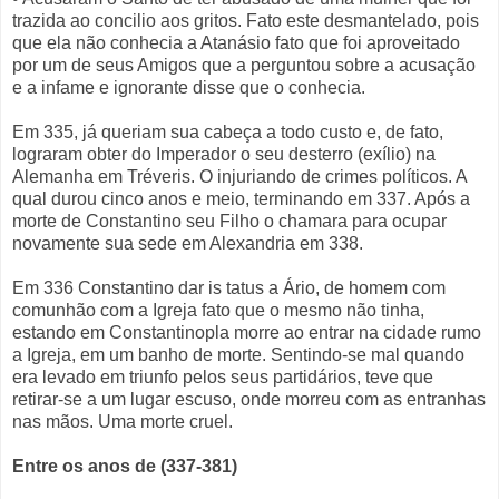
trazida ao concilio aos gritos. Fato este desmantelado, pois
que ela não conhecia a Atanásio fato que foi aproveitado
por um de seus Amigos que a perguntou sobre a acusação
e a infame e ignorante disse que o conhecia.
Em 335, já queriam sua cabeça a todo custo e, de fato,
lograram obter do Imperador o seu desterro (exílio) na
Alemanha em Tréveris. O injuriando de crimes políticos. A
qual durou cinco anos e meio, terminando em 337. Após a
morte de Constantino seu Filho o chamara para ocupar
novamente sua sede em Alexandria em 338.
Em 336 Constantino dar is tatus a Ário, de homem com
comunhão com a Igreja fato que o mesmo não tinha,
estando em Constantinopla morre ao entrar na cidade rumo
a Igreja, em um banho de morte. Sentindo-se mal quando
era levado em triunfo pelos seus partidários, teve que
retirar-se a um lugar escuso, onde morreu com as entranhas
nas mãos. Uma morte cruel.
Entre os anos de (337-381)