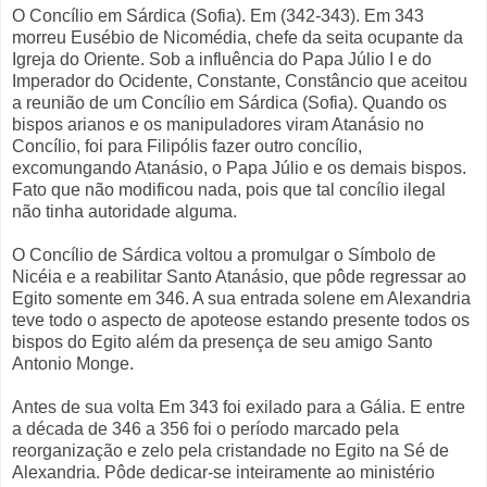
O Concílio em Sárdica (Sofia). Em (342-343). Em 343
morreu Eusébio de Nicomédia, chefe da seita ocupante da
Igreja do Oriente. Sob a influência do Papa Júlio I e do
Imperador do Ocidente, Constante, Constâncio que aceitou
a reunião de um Concílio em Sárdica (Sofia). Quando os
bispos arianos e os manipuladores viram Atanásio no
Concílio, foi para Filipólis fazer outro concílio,
excomungando Atanásio, o Papa Júlio e os demais bispos.
Fato que não modificou nada, pois que tal concílio ilegal
não tinha autoridade alguma.
O Concílio de Sárdica voltou a promulgar o Símbolo de
Nicéia e a reabilitar Santo Atanásio, que pôde regressar ao
Egito somente em 346. A sua entrada solene em Alexandria
teve todo o aspecto de apoteose estando presente todos os
bispos do Egito além da presença de seu amigo Santo
Antonio Monge.
Antes de sua volta Em 343 foi exilado para a Gália. E entre
a década de 346 a 356 foi o período marcado pela
reorganização e zelo pela cristandade no Egito na Sé de
Alexandria. Pôde dedicar-se inteiramente ao ministério