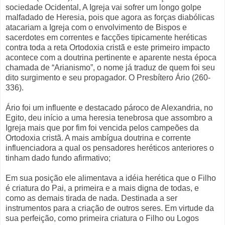
sociedade Ocidental, A Igreja vai sofrer um longo golpe
malfadado de Heresia, pois que agora as forças diabólicas
atacariam a Igreja com o envolvimento de Bispos e
sacerdotes em correntes e facções tipicamente heréticas
contra toda a reta Ortodoxia cristã e este primeiro impacto
acontece com a doutrina pertinente e aparente nesta época
chamada de “Arianismo”, o nome já traduz de quem foi seu
dito surgimento e seu propagador. O Presbítero Ário (260-
336).
Ário foi um influente e destacado pároco de Alexandria, no
Egito, deu início a uma heresia tenebrosa que assombro a
Igreja mais que por fim foi vencida pelos campeões da
Ortodoxia cristã. A mais ambígua doutrina e corrente
influenciadora a qual os pensadores heréticos anteriores o
tinham dado fundo afirmativo;
Em sua posição ele alimentava a idéia herética que o Filho
é criatura do Pai, a primeira e a mais digna de todas, e
como as demais tirada de nada. Destinada a ser
instrumentos para a criação de outros seres. Em virtude da
sua perfeição, como primeira criatura o Filho ou Logos