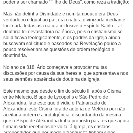
poderia ser chamado “Filho de Deus”, como reza a tradição;
Mas não detinha Divindade e nem tampouco era Deus
verdadeiro e Igual ao pai, era criatura divinizada mediante
foi criada todas as criatura inclusive o Espírito Santo. Tal
doutrina foi devastadora na época, pois o cristianismo se
solidificava teologicamente, e os padres da Igreja ainda
buscavam solicitude e baseados na Revelação pouco a
pouco resolveriam as questões de ordem teológica e
doutrinária.
No ano de 318, Ário começava a provocar muitas
discussões por causa da sua heresia, que apresentava nos
seus sermões aparência de doutrina da Igreja.
Este mesmo que desde o fim do século III após o Cisma
entre Melécio, Bispo de Lycopolis e São Pedro de
Alexandria, fato este que dividiu o Patriarcado de
Alexandria, este Cisma fora de autoria de Melécio por não
aceitar a ordem e a indulgência, discordando da mesma
que o Bispo de Alexandria tinha proposto para os que agora
tinham sido recebidos de volta, á Igreja, os cristãos
arrependidos que por medo e franqueza tinham sidos