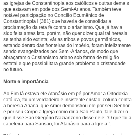
as igrejas de Constantinopla aos católicos e outras demais
que estavam em pode dos Semi-Arianos. Também teve
notável participação no Concílio Ecumênico de
Constantinopla I (381) que haveria de consolidar a
proclamação da reta fé contra o arianismo. Que já havia
sido feita antes Isto, porém, não quer dizer qual tal heresia
se tenha sido extinta; várias tribos e povos germânicos,
estando dentro das fronteiras do Império, foram infelizmente
sendo evangelizados por Semi-Arianos, de modo que
abraçaram o Cristianismo ariano sob forma de religião
estatal e que possibilitara grande problema a cristandade
no futuro.
Morte e importância
Ao Fim lá estava ele Atanásio em pé por Amor a Ortodoxia
católica, foi um verdadeiro e insistente cristão, coluna contra
a heresia Ariana, que Amor demonstrou ele por seu Senhor
e por seu Corpo a Igreja como diria São Paulo, fale dizer o
que disse São Gregório Nazianzeno disse dele: “O que foi a
cabeleira para Sansão, foi Atanásio para a Igreja.”.