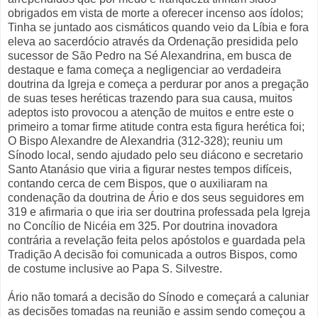
obrigados em vista de morte a oferecer incenso aos ídolos;
Tinha se juntado aos cismáticos quando veio da Líbia e fora
eleva ao sacerdócio através da Ordenação presidida pelo
sucessor de São Pedro na Sé Alexandrina, em busca de
destaque e fama começa a negligenciar ao verdadeira
doutrina da Igreja e começa a perdurar por anos a pregação
de suas teses heréticas trazendo para sua causa, muitos
adeptos isto provocou a atenção de muitos e entre este o
primeiro a tomar firme atitude contra esta figura herética foi;
O Bispo Alexandre de Alexandria (312-328); reuniu um
Sínodo local, sendo ajudado pelo seu diácono e secretario
Santo Atanásio que viria a figurar nestes tempos difíceis,
contando cerca de cem Bispos, que o auxiliaram na
condenação da doutrina de Ário e dos seus seguidores em
319 e afirmaria o que iria ser doutrina professada pela Igreja
no Concílio de Nicéia em 325. Por doutrina inovadora
contrária a revelação feita pelos apóstolos e guardada pela
Tradição A decisão foi comunicada a outros Bispos, como
de costume inclusive ao Papa S. Silvestre.
Ário não tomará a decisão do Sínodo e começará a caluniar
as decisões tomadas na reunião e assim sendo começou a