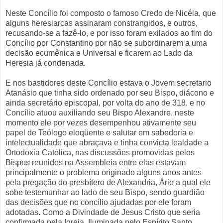
Neste Concílio foi composto o famoso Credo de Nicéia, que
alguns heresiarcas assinaram constrangidos, e outros,
recusando-se a fazê-lo, e por isso foram exilados ao fim do
Concílio por Constantino por não se subordinarem a uma
decisão ecumênica e Universal e ficarem ao Lado da
Heresia já condenada.
E nos bastidores deste Concílio estava o Jovem secretario
Atanásio que tinha sido ordenado por seu Bispo, diácono e
ainda secretário episcopal, por volta do ano de 318. e no
Concílio atuou auxiliando seu Bispo Alexandre, neste
momento ele por vezes desempenhou ativamente seu
papel de Teólogo eloqüente e salutar em sabedoria e
intelectualidade que abraçava e tinha convicta lealdade a
Ortodoxia Católica, nas discussões promovidas pelos
Bispos reunidos na Assembleia entre elas estavam
principalmente o problema originado alguns anos antes
pela pregação do presbítero de Alexandria, Ário a qual ele
sobe testemunhar ao lado de seu Bispo, sendo guardião
das decisões que no concílio ajudadas por ele foram
adotadas. Como a Divindade de Jesus Cristo que seria
confirmada pela Igreja, Iluminada pelo Espírito Santo.