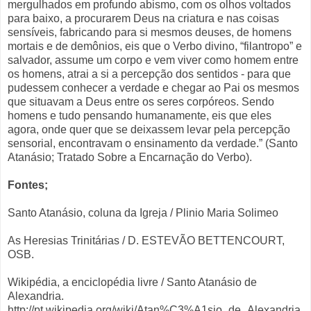
mergulhados em profundo abismo, com os olhos voltados
para baixo, a procurarem Deus na criatura e nas coisas
sensíveis, fabricando para si mesmos deuses, de homens
mortais e de demônios, eis que o Verbo divino, “filantropo” e
salvador, assume um corpo e vem viver como homem entre
os homens, atrai a si a percepção dos sentidos - para que
pudessem conhecer a verdade e chegar ao Pai os mesmos
que situavam a Deus entre os seres corpóreos. Sendo
homens e tudo pensando humanamente, eis que eles
agora, onde quer que se deixassem levar pela percepção
sensorial, encontravam o ensinamento da verdade.” (Santo
Atanásio; Tratado Sobre a Encarnação do Verbo).
Fontes;
Santo Atanásio, coluna da Igreja / Plinio Maria Solimeo
As Heresias Trinitárias / D. ESTEVÃO BETTENCOURT,
OSB.
Wikipédia, a enciclopédia livre / Santo Atanásio de
Alexandria.
http://pt.wikipedia.org/wiki/Atan%C3%A1sio_de_Alexandria