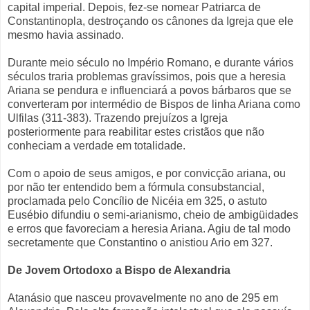
capital imperial. Depois, fez-se nomear Patriarca de
Constantinopla, destroçando os cânones da Igreja que ele
mesmo havia assinado.
Durante meio século no Império Romano, e durante vários
séculos traria problemas gravíssimos, pois que a heresia
Ariana se pendura e influenciará a povos bárbaros que se
converteram por intermédio de Bispos de linha Ariana como
Ulfilas (311-383). Trazendo prejuízos a Igreja
posteriormente para reabilitar estes cristãos que não
conheciam a verdade em totalidade.
Com o apoio de seus amigos, e por convicção ariana, ou
por não ter entendido bem a fórmula consubstancial,
proclamada pelo Concílio de Nicéia em 325, o astuto
Eusébio difundiu o semi-arianismo, cheio de ambigüidades
e erros que favoreciam a heresia Ariana. Agiu de tal modo
secretamente que Constantino o anistiou Ario em 327.
De Jovem Ortodoxo a Bispo de Alexandria
Atanásio que nasceu provavelmente no ano de 295 em