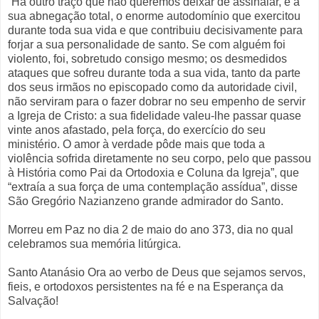
“Há outro traço que não queremos deixar de assinalar, é a
sua abnegação total, o enorme autodomínio que exercitou
durante toda sua vida e que contribuiu decisivamente para
forjar a sua personalidade de santo. Se com alguém foi
violento, foi, sobretudo consigo mesmo; os desmedidos
ataques que sofreu durante toda a sua vida, tanto da parte
dos seus irmãos no episcopado como da autoridade civil,
não serviram para o fazer dobrar no seu empenho de servir
a Igreja de Cristo: a sua fidelidade valeu-lhe passar quase
vinte anos afastado, pela força, do exercício do seu
ministério. O amor à verdade pôde mais que toda a
violência sofrida diretamente no seu corpo, pelo que passou
à História como Pai da Ortodoxia e Coluna da Igreja”, que
“extraía a sua força de uma contemplação assídua”, disse
São Gregório Nazianzeno grande admirador do Santo.
Morreu em Paz no dia 2 de maio do ano 373, dia no qual
celebramos sua memória litúrgica.
Santo Atanásio Ora ao verbo de Deus que sejamos servos,
fieis, e ortodoxos persistentes na fé e na Esperança da
Salvação!