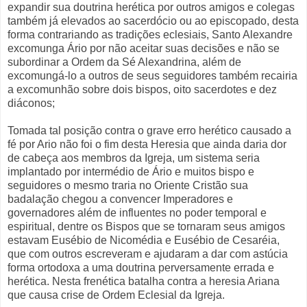
expandir sua doutrina herética por outros amigos e colegas
também já elevados ao sacerdócio ou ao episcopado, desta
forma contrariando as tradições eclesiais, Santo Alexandre
excomunga Ário por não aceitar suas decisões e não se
subordinar a Ordem da Sé Alexandrina, além de
excomungá-lo a outros de seus seguidores também recairia
a excomunhão sobre dois bispos, oito sacerdotes e dez
diáconos;
Tomada tal posição contra o grave erro herético causado a
fé por Ario não foi o fim desta Heresia que ainda daria dor
de cabeça aos membros da Igreja, um sistema seria
implantado por intermédio de Ário e muitos bispo e
seguidores o mesmo traria no Oriente Cristão sua
badalação chegou a convencer Imperadores e
governadores além de influentes no poder temporal e
espiritual, dentre os Bispos que se tornaram seus amigos
estavam Eusébio de Nicomédia e Eusébio de Cesaréia,
que com outros escreveram e ajudaram a dar com astúcia
forma ortodoxa a uma doutrina perversamente errada e
herética. Nesta frenética batalha contra a heresia Ariana
que causa crise de Ordem Eclesial da Igreja.