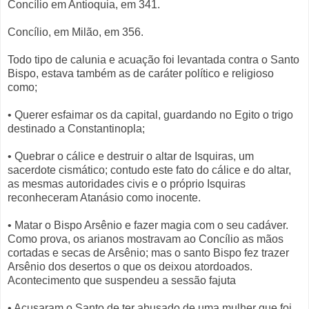
Concílio em Antioquia, em 341.
Concílio, em Milão, em 356.
Todo tipo de calunia e acuação foi levantada contra o Santo
Bispo, estava também as de caráter político e religioso
como;
• Querer esfaimar os da capital, guardando no Egito o trigo
destinado a Constantinopla;
• Quebrar o cálice e destruir o altar de Isquiras, um
sacerdote cismático; contudo este fato do cálice e do altar,
as mesmas autoridades civis e o próprio Isquiras
reconheceram Atanásio como inocente.
• Matar o Bispo Arsênio e fazer magia com o seu cadáver.
Como prova, os arianos mostravam ao Concílio as mãos
cortadas e secas de Arsênio; mas o santo Bispo fez trazer
Arsênio dos desertos o que os deixou atordoados.
Acontecimento que suspendeu a sessão fajuta
• Acusaram o Santo de ter abusado de uma mulher que foi