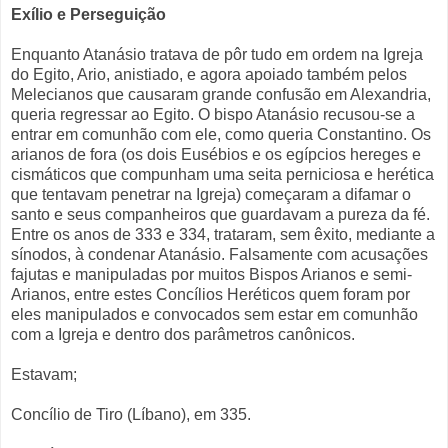
Exílio e Perseguição
Enquanto Atanásio tratava de pôr tudo em ordem na Igreja
do Egito, Ario, anistiado, e agora apoiado também pelos
Melecianos que causaram grande confusão em Alexandria,
queria regressar ao Egito. O bispo Atanásio recusou-se a
entrar em comunhão com ele, como queria Constantino. Os
arianos de fora (os dois Eusébios e os egípcios hereges e
cismáticos que compunham uma seita perniciosa e herética
que tentavam penetrar na Igreja) começaram a difamar o
santo e seus companheiros que guardavam a pureza da fé.
Entre os anos de 333 e 334, trataram, sem êxito, mediante a
sínodos, à condenar Atanásio. Falsamente com acusações
fajutas e manipuladas por muitos Bispos Arianos e semi-
Arianos, entre estes Concílios Heréticos quem foram por
eles manipulados e convocados sem estar em comunhão
com a Igreja e dentro dos parâmetros canônicos.
Estavam;
Concílio de Tiro (Líbano), em 335.