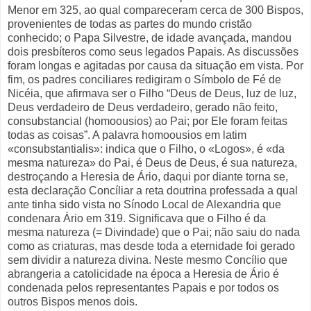
Menor em 325, ao qual compareceram cerca de 300 Bispos,
provenientes de todas as partes do mundo cristão
conhecido; o Papa Silvestre, de idade avançada, mandou
dois presbíteros como seus legados Papais. As discussões
foram longas e agitadas por causa da situação em vista. Por
fim, os padres conciliares redigiram o Símbolo de Fé de
Nicéia, que afirmava ser o Filho “Deus de Deus, luz de luz,
Deus verdadeiro de Deus verdadeiro, gerado não feito,
consubstancial (homoousios) ao Pai; por Ele foram feitas
todas as coisas”. A palavra homoousios em latim
«consubstantialis»: indica que o Filho, o «Logos», é «da
mesma natureza» do Pai, é Deus de Deus, é sua natureza,
destroçando a Heresia de Ário, daqui por diante torna se,
esta declaração Concíliar a reta doutrina professada a qual
ante tinha sido vista no Sínodo Local de Alexandria que
condenara Ário em 319. Significava que o Filho é da
mesma natureza (= Divindade) que o Pai; não saiu do nada
como as criaturas, mas desde toda a eternidade foi gerado
sem dividir a natureza divina. Neste mesmo Concílio que
abrangeria a catolicidade na época a Heresia de Ário é
condenada pelos representantes Papais e por todos os
outros Bispos menos dois.