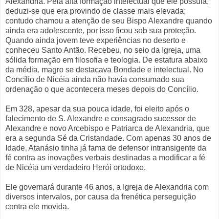
Alexandria. Pela alta formação intelectual que ele possuía,
deduzi-se que era provindo de classe mais elevada;
contudo chamou a atenção de seu Bispo Alexandre quando
ainda era adolescente, por isso ficou sob sua proteção.
Quando ainda jovem teve experiências no deserto e
conheceu Santo Antão. Recebeu, no seio da Igreja, uma
sólida formação em filosofia e teologia. De estatura abaixo
da média, magro se destacava Bondade e intelectual. No
Concílio de Nicéia ainda não havia consumado sua
ordenação o que acontecera meses depois do Concílio.
Em 328, apesar da sua pouca idade, foi eleito após o
falecimento de S. Alexandre e consagrado sucessor de
Alexandre e novo Arcebispo e Patriarca de Alexandria, que
era a segunda Sé da Cristandade. Com apenas 30 anos de
Idade, Atanásio tinha já fama de defensor intransigente da
fé contra as inovações verbais destinadas a modificar a fé
de Nicéia um verdadeiro Herói ortodoxo.
Ele governará durante 46 anos, a Igreja de Alexandria com
diversos intervalos, por causa da frenética perseguição
contra ele movida.