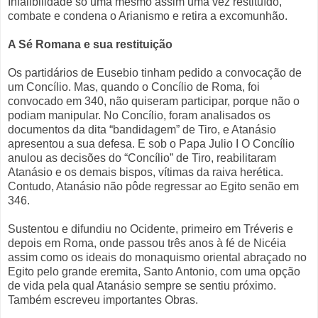
Infalibilidade só uma mesmo assim uma vez restituído,
combate e condena o Arianismo e retira a excomunhão.
A Sé Romana e sua restituição
Os partidários de Eusebio tinham pedido a convocação de
um Concílio. Mas, quando o Concílio de Roma, foi
convocado em 340, não quiseram participar, porque não o
podiam manipular. No Concílio, foram analisados os
documentos da dita “bandidagem” de Tiro, e Atanásio
apresentou a sua defesa. E sob o Papa Julio I O Concílio
anulou as decisões do “Concílio” de Tiro, reabilitaram
Atanásio e os demais bispos, vítimas da raiva herética.
Contudo, Atanásio não pôde regressar ao Egito senão em
346.
Sustentou e difundiu no Ocidente, primeiro em Tréveris e
depois em Roma, onde passou três anos à fé de Nicéia
assim como os ideais do monaquismo oriental abraçado no
Egito pelo grande eremita, Santo Antonio, com uma opção
de vida pela qual Atanásio sempre se sentiu próximo.
Também escreveu importantes Obras.